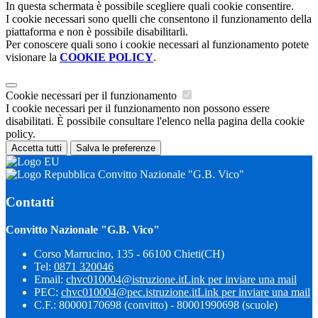
In questa schermata è possibile scegliere quali cookie consentire.
I cookie necessari sono quelli che consentono il funzionamento della
piattaforma e non è possibile disabilitarli.
Per conoscere quali sono i cookie necessari al funzionamento potete
visionare la
COOKIE POLICY
.
Cookie necessari per il funzionamento
I cookie necessari per il funzionamento non possono essere
disabilitati. È possibile consultare l'elenco nella pagina della cookie
policy.
Accetta tutti
Salva le preferenze
Convitto Nazionale "G.B. Vico"
Contatti
Convitto Nazionale "G.B. Vico"
Corso Marrucino, 135 - 66100 Chieti(CH)
Tel:
0871 320046
Email:
chvc010004@istruzione.it
Link per inviare una mail
PEC:
chvc010004@pec.istruzione.it
Link per inviare una mail
C.F.: 80000170698 (convitto) - 80001990698 (scuole)