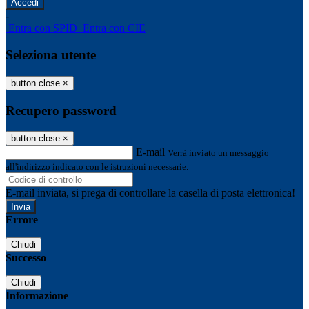
-
Entra con SPID
Entra con CIE
Seleziona utente
button close
×
Recupero password
button close
×
E-mail
Verrà inviato un messaggio
all'indirizzo indicato con le istruzioni necessarie.
E-mail inviata, si prega di controllare la casella di posta elettronica!
Errore
Chiudi
Successo
Chiudi
Informazione