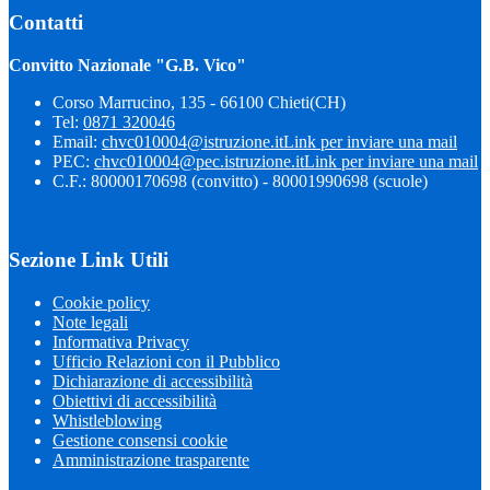
Contatti
Convitto Nazionale "G.B. Vico"
Corso Marrucino, 135 - 66100 Chieti(CH)
Tel:
0871 320046
Email:
chvc010004@istruzione.it
Link per inviare una mail
PEC:
chvc010004@pec.istruzione.it
Link per inviare una mail
C.F.: 80000170698 (convitto) - 80001990698 (scuole)
Sezione Link Utili
Cookie policy
Note legali
Informativa Privacy
Ufficio Relazioni con il Pubblico
Dichiarazione di accessibilità
Obiettivi di accessibilità
Whistleblowing
Gestione consensi cookie
Amministrazione trasparente