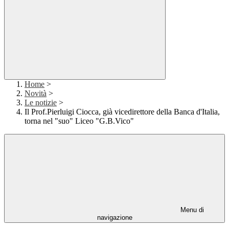
Home
>
Novità
>
Le notizie
>
Il Prof.Pierluigi Ciocca, già vicedirettore della Banca d'Italia,
torna nel "suo" Liceo "G.B.Vico"
Menu di
navigazione