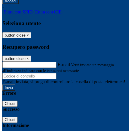
-
Entra con SPID
Entra con CIE
Seleziona utente
button close
×
Recupero password
button close
×
E-mail
Verrà inviato un messaggio
all'indirizzo indicato con le istruzioni necessarie.
E-mail inviata, si prega di controllare la casella di posta elettronica!
Errore
Chiudi
Successo
Chiudi
Informazione