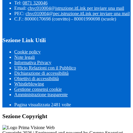
Tel:
0871 320046
Email:
chvc010004@istruzione.it
Link per inviare una mail
PEC:
chvc010004@pec.istruzione.it
Link per inviare una mail
C.F.: 80000170698 (convitto) - 80001990698 (scuole)
Sezione Link Utili
Cookie policy
Note legali
Informativa Privacy
Ufficio Relazioni con il Pubblico
Dichiarazione di accessibilità
Obiettivi di accessibilità
Whistleblowing
Gestione consensi cookie
Amministrazione trasparente
Pagina visualizzata
2481
volte
Sezione Copyright
Copyright 2026 | Engineered and powered by Gruppo Spaggiari