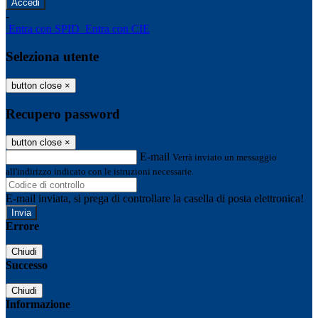
-
Entra con SPID
Entra con CIE
Seleziona utente
button close
×
Recupero password
button close
×
E-mail
Verrà inviato un messaggio
all'indirizzo indicato con le istruzioni necessarie.
E-mail inviata, si prega di controllare la casella di posta elettronica!
Errore
Chiudi
Successo
Chiudi
Informazione