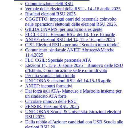
Comunicazione eletti RSU
Verbale delle elezioni della RSU - 14 -16 aprile 2025
Risultati elezioni RSU 2025
OGGETTO: impegni orari del personale coinvolto
nelle operazioni elettorali delle elezioni RSU 2025.
GILDA UNAMS: per una Scuola esigente
FLCL CGIL: Elezioni RSU del 14, 15 e 16 aprile
ANIEF: elezioni RSU del 14, 15 e 16 aprile 2025
CISL Elezioni RSU - per una "Scuola a tutto tondo"
Comunicato_sindacale ANIEF Abruzzo&Marche
11.4.2025
FLC CGIL: Speciale personale ATA
Elezioni 14, 15 e 16 aprile 2025 – Rinnovo delle RSU
d’Istituto. Comunicazione sede e orari di voto
Per una scuola a tutto tondo
UNICOBAS: elezioni RSU del 14-15-16 aprile
ANIEF: incontri formativi
Dai forza agli ATA- Mancuso e Mastrolia insieme per
un sindacato ATA forte
Circolare rinnovo delle RSU
FENSIR: Elezioni RSU 2025
UNICOBAS Scuola & Università: istruzioni elezioni
RSU 2025
Dalla rabbia all’azione: candidati con USB Scuola alle
elezioni RSU 20