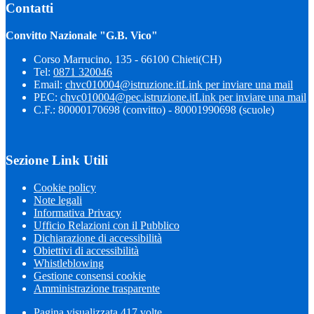
Contatti
Convitto Nazionale "G.B. Vico"
Corso Marrucino, 135 - 66100 Chieti(CH)
Tel:
0871 320046
Email:
chvc010004@istruzione.it
Link per inviare una mail
PEC:
chvc010004@pec.istruzione.it
Link per inviare una mail
C.F.: 80000170698 (convitto) - 80001990698 (scuole)
Sezione Link Utili
Cookie policy
Note legali
Informativa Privacy
Ufficio Relazioni con il Pubblico
Dichiarazione di accessibilità
Obiettivi di accessibilità
Whistleblowing
Gestione consensi cookie
Amministrazione trasparente
Pagina visualizzata
417
volte