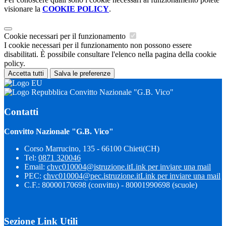
visionare la
COOKIE POLICY
.
Cookie necessari per il funzionamento
I cookie necessari per il funzionamento non possono essere
disabilitati. È possibile consultare l'elenco nella pagina della cookie
policy.
Accetta tutti
Salva le preferenze
Convitto Nazionale "G.B. Vico"
Contatti
Convitto Nazionale "G.B. Vico"
Corso Marrucino, 135 - 66100 Chieti(CH)
Tel:
0871 320046
Email:
chvc010004@istruzione.it
Link per inviare una mail
PEC:
chvc010004@pec.istruzione.it
Link per inviare una mail
C.F.: 80000170698 (convitto) - 80001990698 (scuole)
Sezione Link Utili