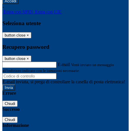
-
Entra con SPID
Entra con CIE
Seleziona utente
button close
×
Recupero password
button close
×
E-mail
Verrà inviato un messaggio
all'indirizzo indicato con le istruzioni necessarie.
E-mail inviata, si prega di controllare la casella di posta elettronica!
Errore
Chiudi
Successo
Chiudi
Informazione