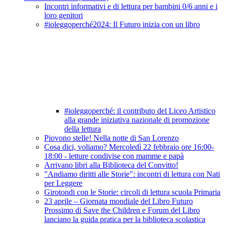
Incontri informativi e di lettura per bambini 0/6 anni e i
loro genitori
#ioleggoperché2024: Il Futuro inizia con un libro
#ioleggoperché: il contributo del Liceo Artistico
alla grande iniziativa nazionale di promozione
della lettura
Piovono stelle! Nella notte di San Lorenzo
Cosa dici, voliamo? Mercoledì 22 febbraio ore 16:00-
18:00 - letture condivise con mamme e papà
Arrivano libri alla Biblioteca del Convitto!
"Andiamo diritti alle Storie": incontri di lettura con Nati
per Leggere
Girotondi con le Storie: circoli di lettura scuola Primaria
23 aprile – Giornata mondiale del Libro Futuro
Prossimo di Save the Children e Forum del Libro
lanciano la guida pratica per la biblioteca scolastica