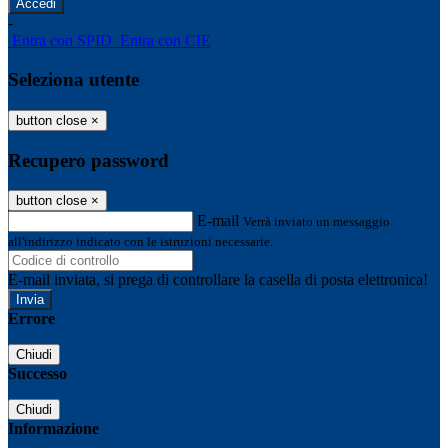
-
Entra con SPID
Entra con CIE
Seleziona utente
button close
×
Recupero password
button close
×
E-mail
Verrà inviato un messaggio
all'indirizzo indicato con le istruzioni necessarie.
E-mail inviata, si prega di controllare la casella di posta elettronica!
Errore
Chiudi
Successo
Chiudi
Informazione