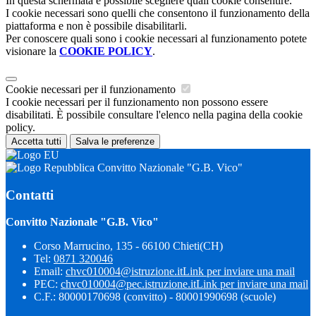
In questa schermata è possibile scegliere quali cookie consentire.
I cookie necessari sono quelli che consentono il funzionamento della
piattaforma e non è possibile disabilitarli.
Per conoscere quali sono i cookie necessari al funzionamento potete
visionare la
COOKIE POLICY
.
Cookie necessari per il funzionamento
I cookie necessari per il funzionamento non possono essere
disabilitati. È possibile consultare l'elenco nella pagina della cookie
policy.
Accetta tutti
Salva le preferenze
Convitto Nazionale "G.B. Vico"
Contatti
Convitto Nazionale "G.B. Vico"
Corso Marrucino, 135 - 66100 Chieti(CH)
Tel:
0871 320046
Email:
chvc010004@istruzione.it
Link per inviare una mail
PEC:
chvc010004@pec.istruzione.it
Link per inviare una mail
C.F.: 80000170698 (convitto) - 80001990698 (scuole)