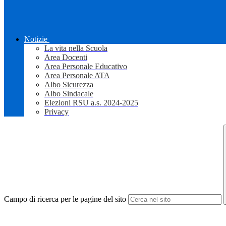
Notizie
La vita nella Scuola
Area Docenti
Area Personale Educativo
Area Personale ATA
Albo Sicurezza
Albo Sindacale
Elezioni RSU a.s. 2024-2025
Privacy
Campo di ricerca per le pagine del sito