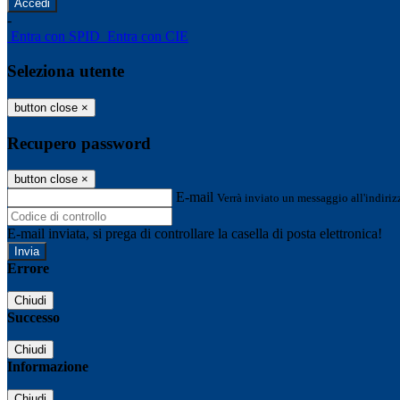
-
Entra con SPID
Entra con CIE
Seleziona utente
button close
×
Recupero password
button close
×
E-mail
Verrà inviato un messaggio all'indirizz
E-mail inviata, si prega di controllare la casella di posta elettronica!
Errore
Chiudi
Successo
Chiudi
Informazione
Chiudi