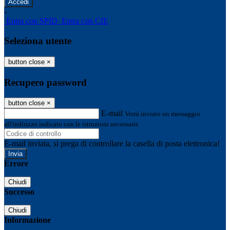
-
Entra con SPID
Entra con CIE
Seleziona utente
button close
×
Recupero password
button close
×
E-mail
Verrà inviato un messaggio
all'indirizzo indicato con le istruzioni necessarie.
E-mail inviata, si prega di controllare la casella di posta elettronica!
Errore
Chiudi
Successo
Chiudi
Informazione