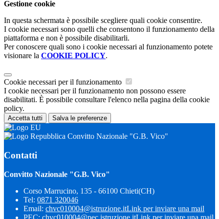
Gestione cookie
In questa schermata è possibile scegliere quali cookie consentire.
I cookie necessari sono quelli che consentono il funzionamento della
piattaforma e non è possibile disabilitarli.
Per conoscere quali sono i cookie necessari al funzionamento potete
visionare la
COOKIE POLICY
.
Cookie necessari per il funzionamento
I cookie necessari per il funzionamento non possono essere
disabilitati. È possibile consultare l'elenco nella pagina della cookie
policy.
Accetta tutti
Salva le preferenze
Convitto Nazionale "G.B. Vico"
Contatti
Convitto Nazionale "G.B. Vico"
Corso Marrucino, 135 - 66100 Chieti(CH)
Tel:
0871 320046
Email:
chvc010004@istruzione.it
Link per inviare una mail
PEC:
chvc010004@pec.istruzione.it
Link per inviare una mail