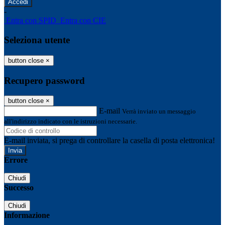
-
Entra con SPID
Entra con CIE
Seleziona utente
button close
×
Recupero password
button close
×
E-mail
Verrà inviato un messaggio
all'indirizzo indicato con le istruzioni necessarie.
E-mail inviata, si prega di controllare la casella di posta elettronica!
Errore
Chiudi
Successo
Chiudi
Informazione