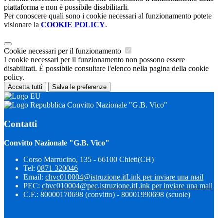
piattaforma e non è possibile disabilitarli.
Per conoscere quali sono i cookie necessari al funzionamento potete
visionare la
COOKIE POLICY
.
Cookie necessari per il funzionamento
I cookie necessari per il funzionamento non possono essere
disabilitati. È possibile consultare l'elenco nella pagina della cookie
policy.
Accetta tutti
Salva le preferenze
Convitto Nazionale "G.B. Vico"
Contatti
Convitto Nazionale "G.B. Vico"
Corso Marrucino, 135 - 66100 Chieti(CH)
Tel:
0871 320046
Email:
chvc010004@istruzione.it
Link per inviare una mail
PEC:
chvc010004@pec.istruzione.it
Link per inviare una mail
C.F.: 80000170698 (convitto) - 80001990698 (scuole)