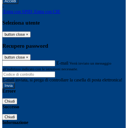
-
Entra con SPID
Entra con CIE
Seleziona utente
button close
×
Recupero password
button close
×
E-mail
Verrà inviato un messaggio
all'indirizzo indicato con le istruzioni necessarie.
E-mail inviata, si prega di controllare la casella di posta elettronica!
Errore
Chiudi
Successo
Chiudi
Informazione