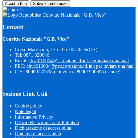
Accetta tutti
Salva le preferenze
Convitto Nazionale "G.B. Vico"
Contatti
Convitto Nazionale "G.B. Vico"
Corso Marrucino, 135 - 66100 Chieti(CH)
Tel:
0871 320046
Email:
chvc010004@istruzione.it
Link per inviare una mail
PEC:
chvc010004@pec.istruzione.it
Link per inviare una mail
C.F.: 80000170698 (convitto) - 80001990698 (scuole)
Sezione Link Utili
Cookie policy
Note legali
Informativa Privacy
Ufficio Relazioni con il Pubblico
Dichiarazione di accessibilità
Obiettivi di accessibilità