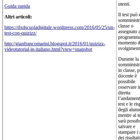
utenti.
Guida rapida
Il test può 
Altri articoli:
somministr
classe o
https://dxdscuoladigitale.wordpress.com/2016/05/25/un-
assegnato a
test-con-quizizz/
programma
momento d
http://gianfrancomarini.blogspot.it/2016/01/quizizz-
svolgiment
videotutorial-in-italiano.html?view=snapshot
Durante la
somministr
in classe, p
docente è
possibile
osservare i
diretta
l’andament
test e le ri
degli alunn
mentre al 
sarà possib
salvare e
stampare i 
dei risultati