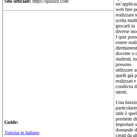
Sito ufficiale:
https://quizizz.com
un’applica
web free p
realizzare t
scelta mult
giocarli in
diverse mod
I quiz pos
essere reali
direttament
docente o d
studenti, m
possono
utilizzare 
quelli già p
realizzati e
condivisi da
utenti.
Una funzi
particolar
utile è que
permette di
Guide:
importare 
domande da
Tutorial in italiano
creati da al