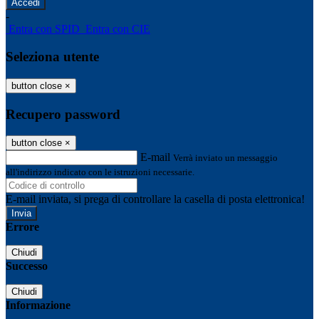
-
Entra con SPID
Entra con CIE
Seleziona utente
button close
×
Recupero password
button close
×
E-mail
Verrà inviato un messaggio
all'indirizzo indicato con le istruzioni necessarie.
E-mail inviata, si prega di controllare la casella di posta elettronica!
Errore
Chiudi
Successo
Chiudi
Informazione