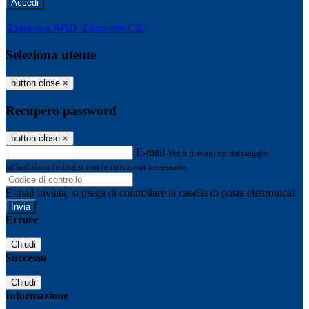
-
Entra con SPID
Entra con CIE
Seleziona utente
button close
×
Recupero password
button close
×
E-mail
Verrà inviato un messaggio
all'indirizzo indicato con le istruzioni necessarie.
E-mail inviata, si prega di controllare la casella di posta elettronica!
Errore
Chiudi
Successo
Chiudi
Informazione