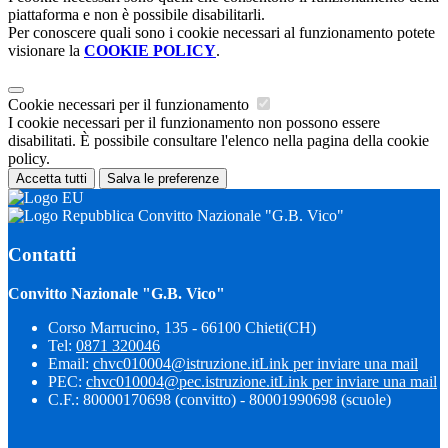
piattaforma e non è possibile disabilitarli.
Per conoscere quali sono i cookie necessari al funzionamento potete
visionare la
COOKIE POLICY
.
Cookie necessari per il funzionamento
I cookie necessari per il funzionamento non possono essere
disabilitati. È possibile consultare l'elenco nella pagina della cookie
policy.
Accetta tutti
Salva le preferenze
Convitto Nazionale "G.B. Vico"
Contatti
Convitto Nazionale "G.B. Vico"
Corso Marrucino, 135 - 66100 Chieti(CH)
Tel:
0871 320046
Email:
chvc010004@istruzione.it
Link per inviare una mail
PEC:
chvc010004@pec.istruzione.it
Link per inviare una mail
C.F.: 80000170698 (convitto) - 80001990698 (scuole)