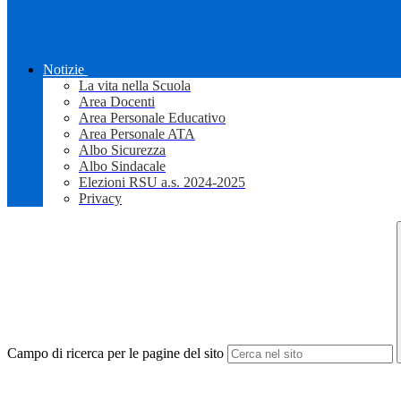
Notizie
La vita nella Scuola
Area Docenti
Area Personale Educativo
Area Personale ATA
Albo Sicurezza
Albo Sindacale
Elezioni RSU a.s. 2024-2025
Privacy
Campo di ricerca per le pagine del sito