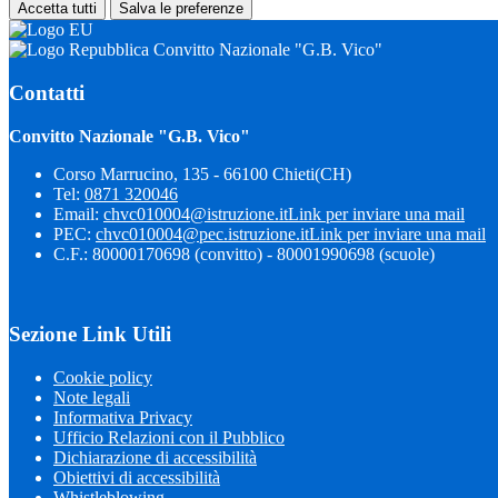
Accetta tutti
Salva le preferenze
Convitto Nazionale "G.B. Vico"
Contatti
Convitto Nazionale "G.B. Vico"
Corso Marrucino, 135 - 66100 Chieti(CH)
Tel:
0871 320046
Email:
chvc010004@istruzione.it
Link per inviare una mail
PEC:
chvc010004@pec.istruzione.it
Link per inviare una mail
C.F.: 80000170698 (convitto) - 80001990698 (scuole)
Sezione Link Utili
Cookie policy
Note legali
Informativa Privacy
Ufficio Relazioni con il Pubblico
Dichiarazione di accessibilità
Obiettivi di accessibilità
Whistleblowing