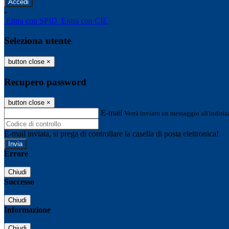
-
Entra con SPID
Entra con CIE
Seleziona utente
button close
×
Recupero password
button close
×
E-mail
Verrà inviato un messaggio all'indirizz
E-mail inviata, si prega di controllare la casella di posta elettronica!
Errore
Chiudi
Successo
Chiudi
Informazione
Chiudi