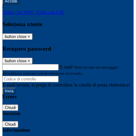
-
Entra con SPID
Entra con CIE
Seleziona utente
button close
×
Recupero password
button close
×
E-mail
Verrà inviato un messaggio
all'indirizzo indicato con le istruzioni necessarie.
E-mail inviata, si prega di controllare la casella di posta elettronica!
Errore
Chiudi
Successo
Chiudi
Informazione