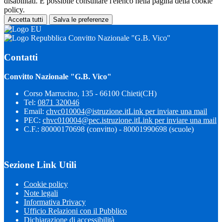
disabilitati. È possibile consultare l'elenco nella pagina della cookie
policy.
Accetta tutti
Salva le preferenze
Convitto Nazionale "G.B. Vico"
Contatti
Convitto Nazionale "G.B. Vico"
Corso Marrucino, 135 - 66100 Chieti(CH)
Tel:
0871 320046
Email:
chvc010004@istruzione.it
Link per inviare una mail
PEC:
chvc010004@pec.istruzione.it
Link per inviare una mail
C.F.: 80000170698 (convitto) - 80001990698 (scuole)
Sezione Link Utili
Cookie policy
Note legali
Informativa Privacy
Ufficio Relazioni con il Pubblico
Dichiarazione di accessibilità