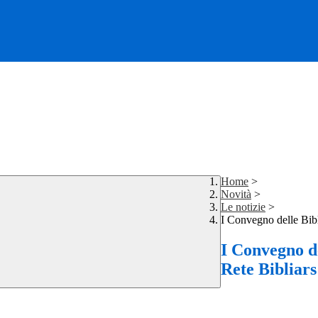
Home
>
Novità
>
Le notizie
>
I Convegno delle Bibl
I Convegno de
Rete Bibliars