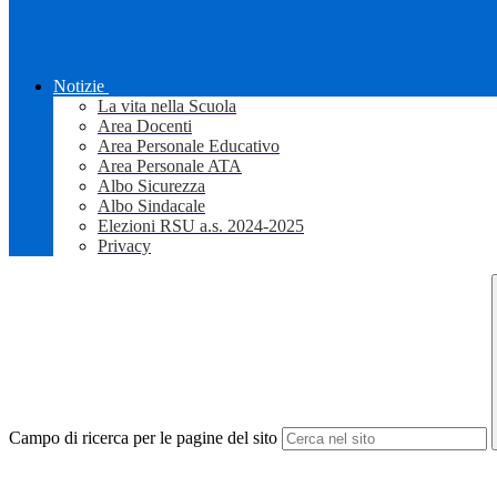
Notizie
La vita nella Scuola
Area Docenti
Area Personale Educativo
Area Personale ATA
Albo Sicurezza
Albo Sindacale
Elezioni RSU a.s. 2024-2025
Privacy
Campo di ricerca per le pagine del sito