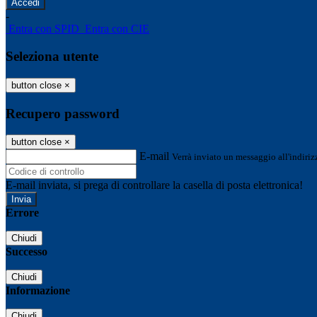
-
Entra con SPID
Entra con CIE
Seleziona utente
button close
×
Recupero password
button close
×
E-mail
Verrà inviato un messaggio all'indirizz
E-mail inviata, si prega di controllare la casella di posta elettronica!
Errore
Chiudi
Successo
Chiudi
Informazione
Chiudi