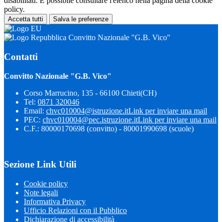
disabilitati. È possibile consultare l'elenco nella pagina della cookie
policy.
Accetta tutti
Salva le preferenze
Convitto Nazionale "G.B. Vico"
Contatti
Convitto Nazionale "G.B. Vico"
Corso Marrucino, 135 - 66100 Chieti(CH)
Tel:
0871 320046
Email:
chvc010004@istruzione.it
Link per inviare una mail
PEC:
chvc010004@pec.istruzione.it
Link per inviare una mail
C.F.: 80000170698 (convitto) - 80001990698 (scuole)
Sezione Link Utili
Cookie policy
Note legali
Informativa Privacy
Ufficio Relazioni con il Pubblico
Dichiarazione di accessibilità