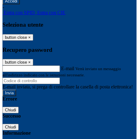
-
Entra con SPID
Entra con CIE
Seleziona utente
button close
×
Recupero password
button close
×
E-mail
Verrà inviato un messaggio
all'indirizzo indicato con le istruzioni necessarie.
E-mail inviata, si prega di controllare la casella di posta elettronica!
Errore
Chiudi
Successo
Chiudi
Informazione