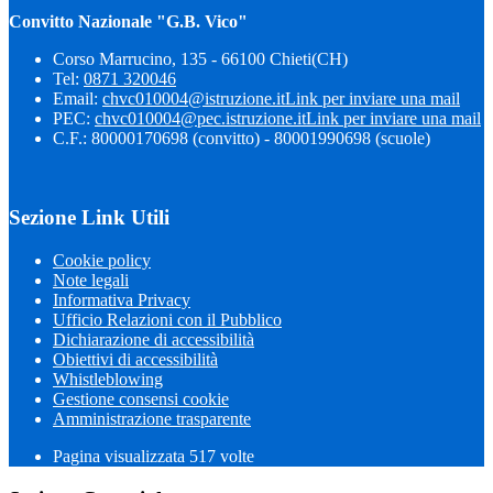
Convitto Nazionale "G.B. Vico"
Corso Marrucino, 135 - 66100 Chieti(CH)
Tel:
0871 320046
Email:
chvc010004@istruzione.it
Link per inviare una mail
PEC:
chvc010004@pec.istruzione.it
Link per inviare una mail
C.F.: 80000170698 (convitto) - 80001990698 (scuole)
Sezione Link Utili
Cookie policy
Note legali
Informativa Privacy
Ufficio Relazioni con il Pubblico
Dichiarazione di accessibilità
Obiettivi di accessibilità
Whistleblowing
Gestione consensi cookie
Amministrazione trasparente
Pagina visualizzata
517
volte