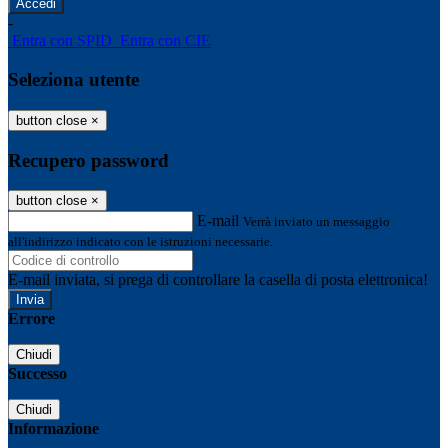
-
Entra con SPID
Entra con CIE
Seleziona utente
button close
×
Recupero password
button close
×
E-mail
Verrà inviato un messaggio
all'indirizzo indicato con le istruzioni necessarie.
E-mail inviata, si prega di controllare la casella di posta elettronica!
Errore
Chiudi
Successo
Chiudi
Informazione