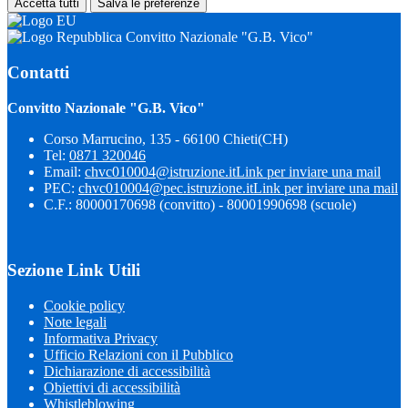
Accetta tutti
Salva le preferenze
Convitto Nazionale "G.B. Vico"
Contatti
Convitto Nazionale "G.B. Vico"
Corso Marrucino, 135 - 66100 Chieti(CH)
Tel:
0871 320046
Email:
chvc010004@istruzione.it
Link per inviare una mail
PEC:
chvc010004@pec.istruzione.it
Link per inviare una mail
C.F.: 80000170698 (convitto) - 80001990698 (scuole)
Sezione Link Utili
Cookie policy
Note legali
Informativa Privacy
Ufficio Relazioni con il Pubblico
Dichiarazione di accessibilità
Obiettivi di accessibilità
Whistleblowing