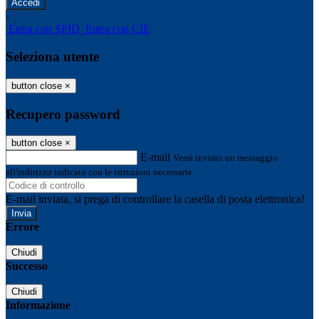
-
Entra con SPID
Entra con CIE
Seleziona utente
button close
×
Recupero password
button close
×
E-mail
Verrà inviato un messaggio
all'indirizzo indicato con le istruzioni necessarie.
E-mail inviata, si prega di controllare la casella di posta elettronica!
Errore
Chiudi
Successo
Chiudi
Informazione