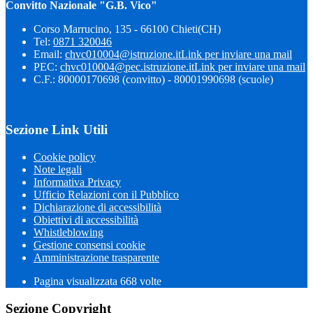
Convitto Nazionale "G.B. Vico"
Corso Marrucino, 135 - 66100 Chieti(CH)
Tel:
0871 320046
Email:
chvc010004@istruzione.it
Link per inviare una mail
PEC:
chvc010004@pec.istruzione.it
Link per inviare una mail
C.F.: 80000170698 (convitto) - 80001990698 (scuole)
Sezione Link Utili
Cookie policy
Note legali
Informativa Privacy
Ufficio Relazioni con il Pubblico
Dichiarazione di accessibilità
Obiettivi di accessibilità
Whistleblowing
Gestione consensi cookie
Amministrazione trasparente
Pagina visualizzata
668
volte
Sezione Copyright