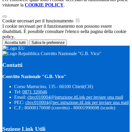
visionare la
COOKIE POLICY
.
Cookie necessari per il funzionamento
I cookie necessari per il funzionamento non possono essere
disabilitati. È possibile consultare l'elenco nella pagina della cookie
policy.
Accetta tutti
Salva le preferenze
Convitto Nazionale "G.B. Vico"
Contatti
Convitto Nazionale "G.B. Vico"
Corso Marrucino, 135 - 66100 Chieti(CH)
Tel:
0871 320046
Email:
chvc010004@istruzione.it
Link per inviare una mail
PEC:
chvc010004@pec.istruzione.it
Link per inviare una mail
C.F.: 80000170698 (convitto) - 80001990698 (scuole)
Sezione Link Utili