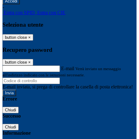
-
Entra con SPID
Entra con CIE
Seleziona utente
button close
×
Recupero password
button close
×
E-mail
Verrà inviato un messaggio
all'indirizzo indicato con le istruzioni necessarie.
E-mail inviata, si prega di controllare la casella di posta elettronica!
Errore
Chiudi
Successo
Chiudi
Informazione