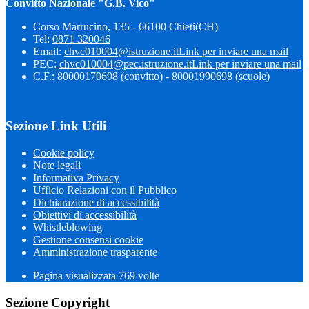
Convitto Nazionale "G.B. Vico"
Corso Marrucino, 135 - 66100 Chieti(CH)
Tel:
0871 320046
Email:
chvc010004@istruzione.it
Link per inviare una mail
PEC:
chvc010004@pec.istruzione.it
Link per inviare una mail
C.F.: 80000170698 (convitto) - 80001990698 (scuole)
Sezione Link Utili
Cookie policy
Note legali
Informativa Privacy
Ufficio Relazioni con il Pubblico
Dichiarazione di accessibilità
Obiettivi di accessibilità
Whistleblowing
Gestione consensi cookie
Amministrazione trasparente
Pagina visualizzata
769
volte
Sezione Copyright