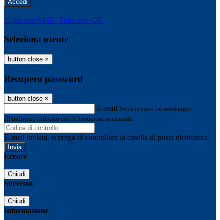
-
Entra con SPID
Entra con CIE
Seleziona utente
button close
×
Recupero password
button close
×
E-mail
Verrà inviato un messaggio
all'indirizzo indicato con le istruzioni necessarie.
E-mail inviata, si prega di controllare la casella di posta elettronica!
Errore
Chiudi
Successo
Chiudi
Informazione