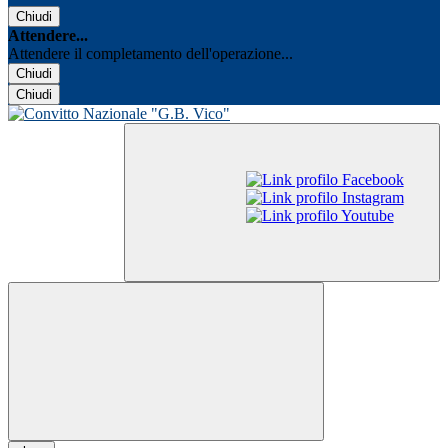
Chiudi
Attendere...
Attendere il completamento dell'operazione...
Chiudi
Chiudi