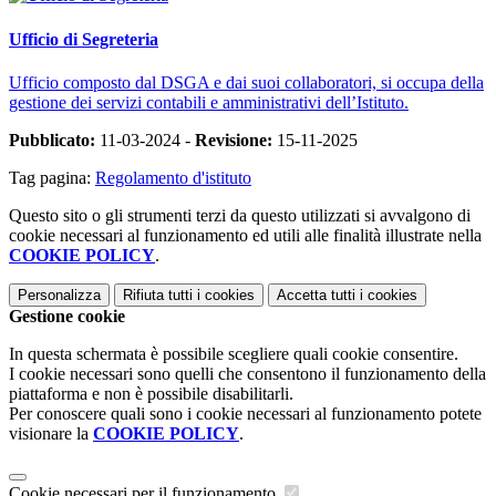
Ufficio di Segreteria
Ufficio composto dal DSGA e dai suoi collaboratori, si occupa della
gestione dei servizi contabili e amministrativi dell’Istituto.
Pubblicato:
11-03-2024 -
Revisione:
15-11-2025
Tag pagina:
Regolamento d'istituto
Questo sito o gli strumenti terzi da questo utilizzati si avvalgono di
cookie necessari al funzionamento ed utili alle finalità illustrate nella
COOKIE POLICY
.
Personalizza
Rifiuta tutti
i cookies
Accetta tutti
i cookies
Gestione cookie
In questa schermata è possibile scegliere quali cookie consentire.
I cookie necessari sono quelli che consentono il funzionamento della
piattaforma e non è possibile disabilitarli.
Per conoscere quali sono i cookie necessari al funzionamento potete
visionare la
COOKIE POLICY
.
Cookie necessari per il funzionamento