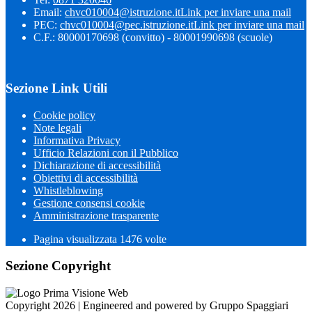
Email:
chvc010004@istruzione.it
Link per inviare una mail
PEC:
chvc010004@pec.istruzione.it
Link per inviare una mail
C.F.: 80000170698 (convitto) - 80001990698 (scuole)
Sezione Link Utili
Cookie policy
Note legali
Informativa Privacy
Ufficio Relazioni con il Pubblico
Dichiarazione di accessibilità
Obiettivi di accessibilità
Whistleblowing
Gestione consensi cookie
Amministrazione trasparente
Pagina visualizzata
1476
volte
Sezione Copyright
Copyright 2026 | Engineered and powered by Gruppo Spaggiari